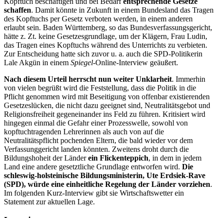
Kopftuch beschäftigen und bei Bedarf
entsprechende Gesetze
schaffen
. Damit könnte in Zukunft in einem Bundesland das Tragen
des Kopftuchs per Gesetz verboten werden, in einem anderen
erlaubt sein. Baden Württemberg, so das Bundesverfassungsgericht,
hätte z. Zt. keine Gesetzesgrundlage, um der Klägern, Frau Ludin,
das Tragen eines Kopftuchs während des Unterrichts zu verbieten.
Zur Entscheidung hatte sich zuvor u. a. auch die SPD-Politikerin
Lale Akgün in einem
Spiegel
-Online-Interview geäußert.
Nach diesem Urteil herrscht nun weiter Unklarheit
. Immerhin
von vielen begrüßt wird die Feststellung, dass die Politik in die
Pflicht genommen wird mit Beseitigung von offenbar existierenden
Gesetzeslücken, die nicht dazu geeignet sind, Neutralitätsgebot und
Religionsfreiheit gegeneinander ins Feld zu führen. Kritisiert wird
hingegen einmal die Gefahr einer Prozesswelle, sowohl von
kopftuchtragenden Lehrerinnen als auch von auf die
Neutralitätspflicht pochenden Eltern, die bald wieder vor dem
Verfassunggericht landen könnten. Zweitens droht durch die
Bildungshoheit der Länder
ein Flickenteppich
, in dem in jedem
Land eine andere gesetztliche Grundlage entworfen wird.
Die
schleswig-holsteinische Bildungsministerin, Ute Erdsiek-Rave
(SPD), würde eine einheitliche Regelung der Länder vorziehen
.
Im folgenden Kurz-Interview gibt sie Wirtschaftswetter ein
Statement zur aktuellen Lage.