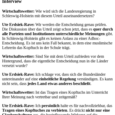
Interview
Wirtschaftswetter:
Wie wird sich die Landesregierung in
Schleswig-Holstein mit diesem Urteil auseinandersetzen?
Ute Erdsiek-Rave:
Wir werden die Entscheidung genau prüfen.
Die Diskussion über das Urteil zeigt schon jetzt, dass es
quer durch
alle Parteien und Institutionen unterschiedliche Meinungen
gibt.
In Schleswig-Holstein gibt es keinen Anlass zu einer Adhoc-
Entscheidung. Es ist uns kein Fall bekannt, in dem eine muslimische
Lehrerin das Kopftuch in der Schule trägt.
Wirtschaftswetter:
Sind Sie mit dem Urteil zufrieden vor dem
Hintergrund, dass die eigentliche Entscheidung nun in die Länder
versetzt wurde?
Ute Erdsiek-Rave:
Ich schlage vor, dass sich die Bundesländer
untereinander auf eine
einheitliche Regelung
verständigen. Es kann
nicht sein, dass
jedes Land etwas anderes beschließt
.
Wirtschaftswetter:
Ist das Tragen eines Kopftuchs im Unterricht
Ihrer Meinung nach vertretbar und zeitgemäß?
Ute Erdsiek-Rave:
Ich
persönlich
halte es für nachvollziehbar, das
Tragen eines Kopftuches zu verbieten
. Es drückt
nicht nur eine
Glaubenshaltung
aus, die beeinflussende Wirkung auf die