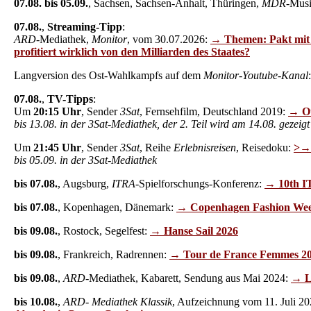
07.08. bis 05.09.
, Sachsen, Sachsen-Anhalt, Thüringen,
MDR
-Musi
07.08.
,
Streaming-Tipp
:
ARD
-Mediathek,
Monitor
, vom 30.07.2026:
→ Themen: Pakt mit 
profitiert wirklich von den Milliarden des Staates?
Langversion des Ost-Wahlkampfs auf dem
Monitor-Youtube-Kanal
07.08.
,
TV-Tipps
:
Um
20:15 Uhr
, Sender
3Sat
, Fernsehfilm, Deutschland 2019:
→ Ot
bis 13.08. in der 3Sat-Mediathek, der 2. Teil wird am 14.08. gezeigt
Um
21:45 Uhr
, Sender
3Sat
, Reihe
Erlebnisreisen
, Reisedoku:
>→ 
bis 05.09. in der 3Sat-Mediathek
bis 07.08.
, Augsburg,
ITRA
-Spielforschungs-Konferenz:
→ 10th I
bis 07.08.
, Kopenhagen, Dänemark:
→ Copenhagen Fashion Wee
bis 09.08.
, Rostock, Segelfest:
→ Hanse Sail 2026
bis 09.08.
, Frankreich, Radrennen:
→ Tour de France Femmes 2
bis 09.08.
,
ARD
-Mediathek, Kabarett, Sendung aus Mai 2024:
→ L
bis 10.08.
,
ARD- Mediathek Klassik
, Aufzeichnung vom 11. Juli 2