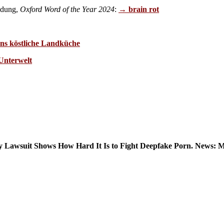
lödung,
Oxford Word of the Year 2024
:
→ brain rot
ns köstliche Landküche
Unterwelt
ey Lawsuit Shows How Hard It Is to Fight Deepfake Porn. News: Ma