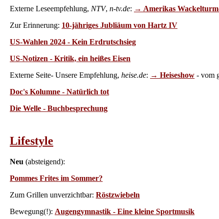
Externe Leseempfehlung,
NTV
,
n-tv.de
:
→ Amerikas Wackelturm-W
Zur Erinnerung:
10-jähriges Jubliäum von Hartz IV
US-Wahlen 2024 - Kein Erdrutschsieg
US-Notizen - Kritik, ein heißes Eisen
Externe Seite- Unsere Empfehlung,
heise.de
:
→ Heiseshow
- vom g
Doc's Kolumne - Natürlich tot
Die Welle - Buchbesprechung
Lifestyle
Neu
(absteigend):
Pommes Frites im Sommer?
Zum Grillen unverzichtbar:
Röstzwiebeln
Bewegung(!):
Augengymnastik - Eine kleine Sportmusik