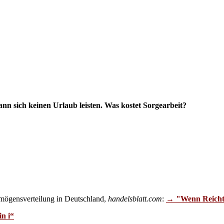
nn sich keinen Urlaub leisten. Was kostet Sorgearbeit?
rmögensverteilung in Deutschland,
handelsblatt.com
:
→ "Wenn Reicht
n i“