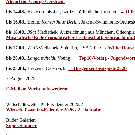
Abend mit George Gershwin
bis 14.08.
, EU-Kommission, Laufzeit öffentliche Umfrage:
→ Öffe
bis 16.08.
, Berlin,
Konzerthaus Berlin
, Jugend-Symphonie-Orcheste
bis 16.08.
,
3Sat
-Mediathek, Aufzeichnung aus München, Odeonplat
Musikalische Bilder romantischer Leidenschaft, Sehnsucht un
bis 17.08.
,
ZDF
-Mediathek, Spielfim, USA 2013:
→ White Hous
bis 20.08.
,
Langenscheidt
, Voting:
→ Top10-Voting - Jugendwort
bis 23.08.
, Bregenz, Österreich:
→ Bregenzer Festspiele 2026
7. August 2026
E-Mail an Wirtschaftswetter®
Wirtschaftswetter-PDF-Kalender 2026/2
Wirtschaftswetter-Kalender 2026 - 2. Halbjahr
Bilder-Galerien:
Super-Sommer