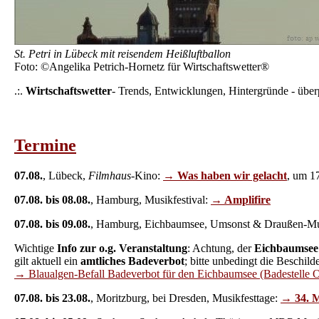
St. Petri in Lübeck mit reisendem Heißluftballon
Foto: ©Angelika Petrich-Hornetz für Wirtschaftswetter®
.:.
Wirtschaftswetter
- Trends, Entwicklungen, Hintergründe - überp
Termine
07.08.
, Lübeck,
Filmhaus
-Kino:
→ Was haben wir gelacht
, um 1
07.08. bis 08.08.
, Hamburg, Musikfestival:
→ Amplifire
07.08. bis 09.08.
, Hamburg, Eichbaumsee, Umsonst & Draußen-Mus
Wichtige
Info zur o.g. Veranstaltung
: Achtung, der
Eichbaumsee
gilt aktuell ein
amtliches Badeverbot
; bitte unbedingt die Beschil
→ Blaualgen-Befall Badeverbot für den Eichbaumsee (Badestelle O
07.08. bis 23.08.
, Moritzburg, bei Dresden, Musikfesttage:
→ 34. M