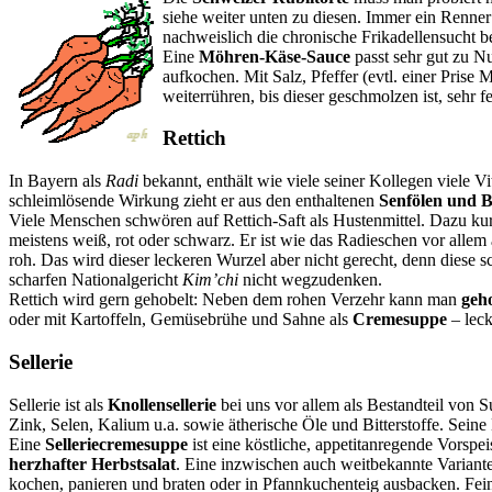
siehe weiter unten zu diesen. Immer ein Renne
nachweislich die chronische Frikadellensucht b
Eine
Möhren-Käse-Sauce
passt sehr gut zu N
aufkochen. Mit Salz, Pfeffer (evtl. einer Pri
weiterrühren, bis dieser geschmolzen ist, sehr fe
Rettich
In Bayern als
Radi
bekannt, enthält wie viele seiner Kollegen viele V
schleimlösende Wirkung zieht er aus den enthaltenen
Senfölen und Bi
Viele Menschen schwören auf Rettich-Saft als Hustenmittel. Dazu ku
meistens weiß, rot oder schwarz. Er ist wie das Radieschen vor alle
roh. Das wird dieser leckeren Wurzel aber nicht gerecht, denn diese s
scharfen Nationalgericht
Kim’chi
nicht wegzudenken.
Rettich wird gern gehobelt: Neben dem rohen Verzehr kann man
geho
oder mit Kartoffeln, Gemüsebrühe und Sahne als
Cremesuppe
– leck
Sellerie
Sellerie ist als
Knollensellerie
bei uns vor allem als Bestandteil von 
Zink, Selen, Kalium u.a. sowie ätherische Öle und Bitterstoffe. Seine
Eine
Selleriecremesuppe
ist eine köstliche, appetitanregende Vorspe
herzhafter Herbstsalat
. Eine inzwischen auch weitbekannte Variant
kochen, panieren und braten oder in Pfannkuchenteig ausbacken. Feing