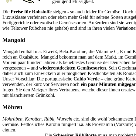
genügend Flüssigkeit.
Die
Preise für Rohstoffe
steigen - so auch leider für Gemüse. Doch
Luxusklasse verfeinern oder eben mehr Geld für seltene Sorten ausge
Fertiggerichte oder exotische Gemüsesorten. Außerdem sind sie weni
wie Teltower Rübchen nie gehabt) und sind in ihren vielen Variation
Mangold
Mangold enthält u.a. Eiweiß, Beta-Karotine, die Vitamine C, E und
reich an Oxalsäure. Mangold bekommt man auf dem Markt, im Gemüs
Vor ein paar hundert Jahren als beliebtestes Gemüse der Deutschen be
vergessenen – und
wiederentdeckten Gemüsesorten
. Sein Geschma
daher auch zum Einwickeln aller möglichen Köstlichkeiten als Roula
Unser Vorschlag: Die portugiesische
Caldo Verde
– eine grüne Kart
verwenden, der kurz vor Servieren noch
ein paar Minuten mitgegar
fragen Sie den Metzger Ihres Vertrauens, welche dieser Ihnen ersat
mit blanchiertem Grünkohl.
Möhren
Mohrüben, Karotten, Rübli, Wurzeln
etc. sind die wohl bekanntesten 
Gemüse. Fettlösliches Karotin fungiert u.a. als Provitamin (Vorstu
eignen.
Die
Schweizer Rüblitorte
muss man probiert h