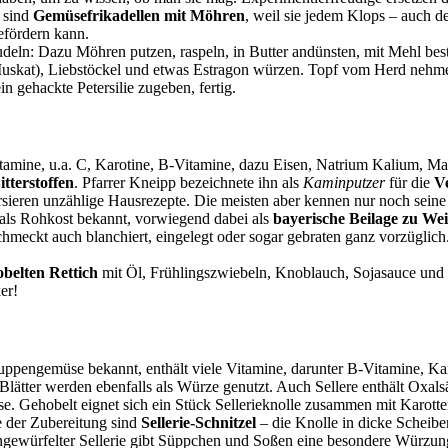
r sind
Gemüsefrikadellen mit Möhren
, weil sie jedem Klops – auch d
efördern kann.
udeln: Dazu Möhren putzen, raspeln, in Butter andünsten, mit Mehl be
se Muskat), Liebstöckel und etwas Estragon würzen. Topf vom Herd neh
in gehackte Petersilie zugeben, fertig.
itamine, u.a. C, Karotine, B-Vitamine, dazu Eisen, Natrium Kalium, Mag
tterstoffen
. Pfarrer Kneipp bezeichnete ihn als
Kaminputzer
für die
V
rsieren unzählige Hausrezepte. Die meisten aber kennen nur noch sein
m als Rohkost bekannt, vorwiegend dabei als
bayerische Beilage zu We
chmeckt auch blanchiert, eingelegt oder sogar gebraten ganz vorzüglich
belten Rettich
mit Öl, Frühlingszwiebeln, Knoblauch, Sojasauce und 
er!
Suppengemüse bekannt, enthält viele Vitamine, darunter B-Vitamine, Ka
 Blätter werden ebenfalls als Würze genutzt. Auch Sellere enthält Oxals
ise. Gehobelt eignet sich ein Stück Sellerieknolle zusammen mit Karot
e der Zubereitung sind
Sellerie-Schnitzel
– die Knolle in dicke Scheibe
ewürfelter Sellerie gibt Süppchen und Soßen eine besondere Würzung, d