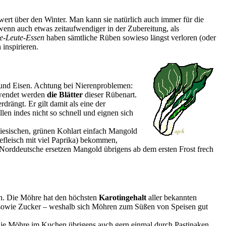
rt über den Winter. Man kann sie natürlich auch immer für die
wenn auch etwas zeitaufwendiger in der Zubereitung, als
e-Leute-Essen
haben sämtliche Rüben sowieso längst verloren (oder
inspirieren.
 und Eisen. Achtung bei Nierenproblemen:
rwendet werden
die Blätter
dieser Rübenart.
rängt. Er gilt damit als eine der
allen indes nicht so schnell und eignen sich
tugiesischen, grünen Kohlart einfach Mangold
fleisch mit viel Paprika) bekommen,
Norddeutsche ersetzen Mangold übrigens ab dem ersten Frost frech
ich. Die Möhre hat den höchsten
Karotingehalt
aller bekannten
m sowie Zucker – weshalb sich Möhren zum Süßen von Speisen gut
die Möhre im Kuchen übrigens auch gern einmal durch Pastinaken,