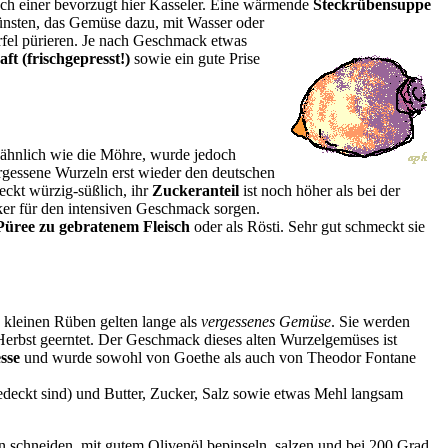
ch einer bevorzugt hier Kasseler. Eine wärmende
Steckrübensuppe
dünsten, das Gemüse dazu, mit Wasser oder
rfel pürieren. Je nach Geschmack etwas
ft (frischgepresst!)
sowie ein gute Prise
 ähnlich wie die Möhre, wurde jedoch
rgessene Wurzeln erst wieder den deutschen
eckt würzig-süßlich, ihr
Zuckeranteil
ist noch höher als bei der
ker für den intensiven Geschmack sorgen.
Püree zu gebratenem Fleisch
oder als Rösti. Sehr gut schmeckt sie
 kleinen Rüben gelten lange als
vergessenes Gemüse
. Sie werden
erbst geerntet. Der Geschmack dieses alten Wurzelgemüses ist
esse
und wurde sowohl von Goethe als auch von Theodor Fontane
deckt sind) und Butter, Zucker, Salz sowie etwas Mehl langsam
n schneiden, mit gutem Olivenöl bepinseln, salzen und bei 200 Grad