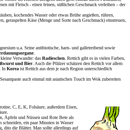
enen mit Fleisch - einen feinen, süßlichen Geschmack verleihen – der
stäuben, kochendes Wasser oder etwas Brühe angießen, rühren,
men, geraspelten Käse (Menge und Sorte nach Geschmack) einstreuen,
nesium u.a. Seine antibiotische, harn- und galletreibend sowie
erdauungsorgane
.
e kleine Verwandte: das
Radieschen
. Rettich gibt es in vielen Farben,
ißwurst und Bier
. Auch die Pfälzer schätzen den Rettich vor allem
. In
Korea
ist Rettich aus dem je nach Region unterschiedlich
Sesampaste auch einmal mit asiatischen Touch im Wok zubereiten
rotine, C, E, K, Folsäure, außerdem Eisen,
äure.
ten, Äpfeln und Nüssen und Rote Bete als
n schneiden, ein paar Minuten in Wasser
ito die Blätter. Man sollte allerdings auf