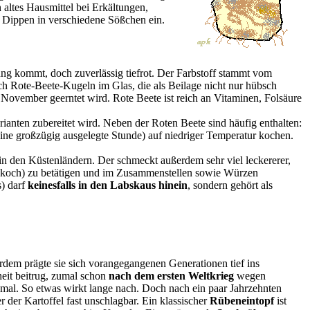
n altes Hausmittel bei Erkältungen,
 Dippen in verschiedene Sößchen ein.
rung kommt, doch zuverlässig tiefrot. Der Farbstoff stammt vom
ch Rote-Beete-Kugeln im Glas, die als Beilage nicht nur hübsch
 November geerntet wird. Rote Beete ist reich an Vitaminen, Folsäure
rianten zubereitet wird.
Neben der Roten Beete sind häufig enthalten:
eine großzügig ausgelegte Stunde) auf niedriger Temperatur kochen.
in den Küstenländern. Der schmeckt außerdem sehr viel leckererer,
hiffskoch) zu betätigen und im Zusammenstellen sowie Würzen
s) darf
keinesfalls in den Labskaus hinein
, sondern gehört als
erdem prägte sie sich vorangegangenen Generationen tief ins
heit beitrug, zumal schon
nach dem ersten Weltkrieg
wegen
nmal. So etwas wirkt lange nach. Doch nach ein paar Jahrzehnten
 der Kartoffel fast unschlagbar. Ein klassischer
Rübeneintopf
ist