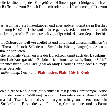
 Sellerieblätter auf jeden Fall gehören. Hühnersuppe ist übrigens auch ei
m Buffet
und zum Brunch lädt – mit oder ohne Käsecreme gefüllt - zum
as lästig, färbt sie Fingerkuppen und alles andere, womit sie in Berüh
eichnung E 162 als Lebensmittelfarbe genutzt. Jeder kennt wahrscheinli
eckende, frische Beete geraspelt zugefügt wird, die von September bis
r
in Osteuropa weit verbreitet
ist und in regional unterschiedlichen Va
n, Tomaten, Lauch, Sellerie und Zwiebeln. Wichtig: lange (mindestens 
tlauch servieren.
liche regionale Varianten wie der Borschtsch kennt auch der
Labskaus
niert Labskaus gar nicht. Es lohnt, sich einmal selbst als Smutje (Sc
ur eines nicht: Der
Fisch
(egal ob Matjes, saurer Hering oder Rollmop
enes Spiegelei.
h mittenmang
, Quelle:
→ Plattmasters Plattdüütsch-Keuk
sich die große Knolle stets gut sichtbar in fast jedem Gemüseregal. Auß
um den zweiten Weltkrieg - was nicht besonders viel zu ihrer Beliebt
ben auf die Tische kam, und zwar: morgens, mittags und abends noch ei
 Steckrübe als Bestandteil von Eintöpfen, Gemüsepürees und als Partner