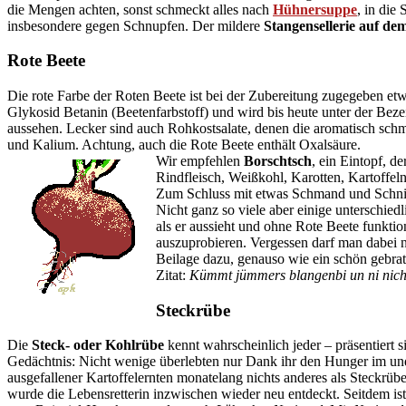
die Mengen achten, sonst schmeckt alles nach
Hühnersuppe
, in die
insbesondere gegen Schnupfen. Der mildere
Stangensellerie auf de
Rote Beete
Die rote Farbe der Roten Beete ist bei der Zubereitung zugegeben etw
Glykosid Betanin (Beetenfarbstoff) und wird bis heute unter der Bez
aussehen. Lecker sind auch Rohkostsalate, denen die aromatisch schm
und Kalium. Achtung, auch die Rote Beete enthält Oxalsäure.
Wir empfehlen
Borschtsch
, ein Eintopf, de
Rindfleisch, Weißkohl, Karotten, Kartoffel
Zum Schluss mit etwas Schmand und Schnit
Nicht ganz so viele aber einige unterschied
als er aussieht und ohne Rote Beete funktio
auszuprobieren. Vergessen darf man dabei n
Beilage dazu, genauso wie ein schön gebrat
Zitat:
Kümmt jümmers blangenbi un ni nic
Steckrübe
Die
Steck- oder Kohlrübe
kennt wahrscheinlich jeder – präsentiert 
Gedächtnis: Nicht wenige überlebten nur Dank ihr den Hunger im und 
ausgefallener Kartoffelernten monatelang nichts anderes als Steckrü
wurde die Lebensretterin inzwischen wieder neu entdeckt. Seitdem ist