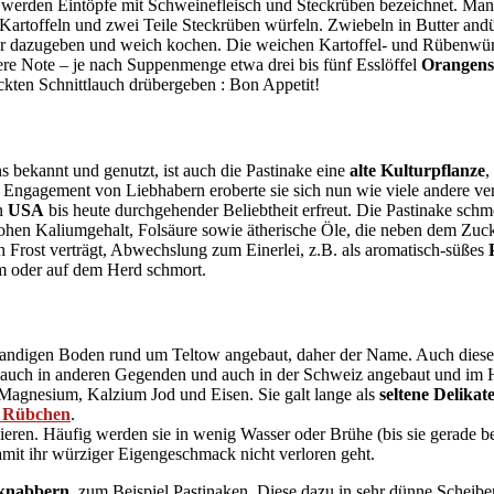
werden Eintöpfe mit Schweinefleisch und Steckrüben bezeichnet. Man
 Kartoffeln und zwei Teile Steckrüben würfeln. Zwiebeln in Butter an
tter dazugeben und weich kochen. Die weichen Kartoffel- und Rübenwü
ere Note – je nach Suppenmenge etwa drei bis fünf Esslöffel
Orangensa
ackten Schnittlauch drübergeben : Bon Appetit!
 bekannt und genutzt, ist auch die Pastinake eine
alte Kulturpflanze
,
 Engagement von Liebhabern eroberte sie sich nun wie viele andere ve
n
USA
bis heute durchgehender Beliebtheit erfreut. Die Pastinake schm
 hohen Kaliumgehalt, Folsäure sowie ätherische Öle, die neben dem Zuc
h Frost verträgt, Abwechslung zum Einerlei, z.B. als aromatisch-süßes
 oder auf dem Herd schmort.
 sandigen Boden rund um Teltow angebaut, daher der Name. Auch diese
auch in anderen Gegenden und auch in der Schweiz angebaut und im H
 Magnesium, Kalzium Jod und Eisen. Sie galt lange als
seltene Delikat
 Rübchen
.
en. Häufig werden sie in wenig Wasser oder Brühe (bis sie gerade be
amit ihr würziger Eigengeschmack nicht verloren geht.
 knabbern
, zum Beispiel Pastinaken. Diese dazu in sehr dünne Scheibe