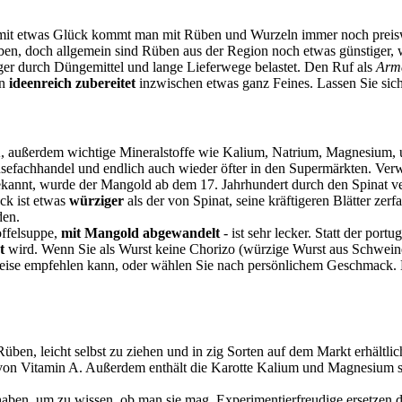
 mit etwas Glück kommt man mit Rüben und Wurzeln immer noch preiswe
ben, doch allgemein sind Rüben aus der Region noch etwas günstiger, 
ger durch Düngemittel und lange Lieferwege belastet. Den Ruf als
Arm
en
ideenreich zubereitet
inzwischen etwas ganz Feines. Lassen Sie sich 
 K, außerdem wichtige Mineralstoffe wie Kalium, Natrium, Magnesium,
efachhandel und endlich auch wieder öfter in den Supermärkten. Ve
kannt, wurde der Mangold ab dem 17. Jahrhundert durch den Spinat verd
ck ist etwas
würziger
als der von Spinat, seine kräftigeren Blätter zerf
den.
offelsuppe,
mit Mangold abgewandelt
- ist sehr lecker. Statt der por
t
wird. Wenn Sie als Wurst keine Chorizo (würzige Wurst aus Schweine
zweise empfehlen kann, oder wählen Sie nach persönlichem Geschmack. 
Rüben, leicht selbst zu ziehen und in zig Sorten auf dem Markt erhältl
fe) von Vitamin A. Außerdem enthält die Karotte Kalium und Magnesiu
aben, um zu wissen, ob man sie mag. Experimentierfreudige ersetzen 