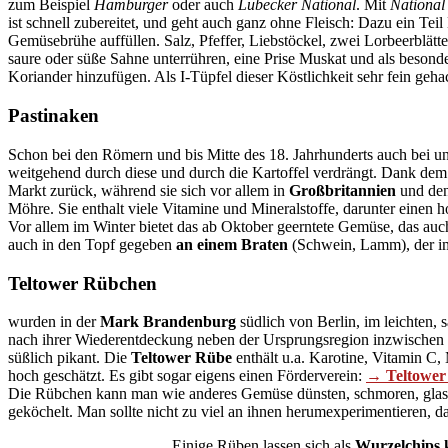
zum Beispiel
Hamburger
oder auch
Lübecker National
. Mit
National
ist schnell zubereitet, und geht auch ganz ohne Fleisch:
Dazu ein Teil
Gemüsebrühe auffüllen. Salz, Pfeffer, Liebstöckel, zwei Lorbeerblä
saure oder süße Sahne unterrühren, eine Prise Muskat und als besond
Koriander hinzufügen. Als I-Tüpfel dieser Köstlichkeit sehr fein geh
Pastinaken
Schon bei den Römern und bis Mitte des 18. Jahrhunderts auch bei uns
weitgehend durch diese und durch die Kartoffel verdrängt. Dank dem
Markt zurück, während sie sich vor allem in
Großbritannien
und de
Möhre. Sie enthalt viele Vitamine und Mineralstoffe, darunter einen
Vor allem im Winter bietet das ab Oktober geerntete Gemüse, das auc
auch in den Topf gegeben
an einem Braten
(Schwein, Lamm), der im
Teltower Rübchen
wurden in der
Mark Brandenburg
südlich von Berlin, im leichten,
nach ihrer Wiederentdeckung neben der Ursprungsregion inzwischen 
süßlich pikant. Die
Teltower Rübe
enthält u.a. Karotine, Vitamin C,
hoch geschätzt. Es gibt sogar eigens einen Förderverein:
→ Teltower
Die Rübchen kann man wie anderes Gemüse dünsten, schmoren, glasier
geköchelt. Man sollte nicht zu viel an ihnen herumexperimentieren, d
Einige Rüben lassen sich als
Wurzelchips