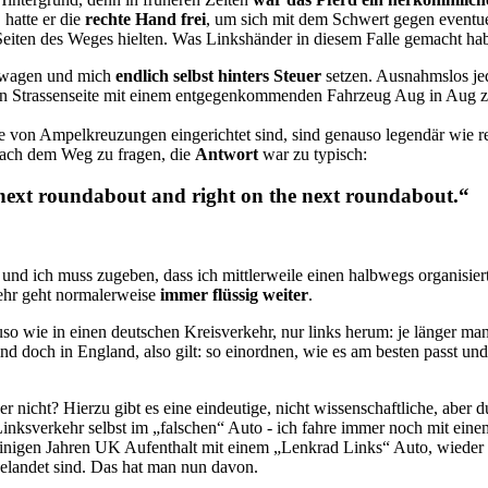
 hatte er die
rechte Hand frei
, um sich mit dem Schwert gegen eventuel
Seiten des Weges hielten. Was Linkshänder in diesem Falle gemacht habe
h wagen und mich
endlich selbst hinters Steuer
setzen. Ausnahmslos jede
hen Strassenseite mit einem entgegenkommenden Fahrzeug Aug in Aug zu 
telle von Ampelkreuzungen eingerichtet sind, sind genauso legendär wie r
 nach dem Weg zu fragen, die
Antwort
war zu typisch:
 next roundabout and right on the next roundabout.“
nd ich muss zugeben, dass ich mittlerweile einen halbwegs organisier
ehr geht normalerweise
immer flüssig weiter
.
so wie in einen deutschen Kreisverkehr, nur links herum: je länger man
nd doch in England, also gilt: so einordnen, wie es am besten passt u
 nicht? Hierzu gibt es eine eindeutige, nicht wissenschaftliche, aber d
 Linksverkehr selbst im „falschen“ Auto - ich fahre immer noch mit ein
 einigen Jahren UK Aufenthalt mit einem „Lenkrad Links“ Auto, wieder 
gelandet sind. Das hat man nun davon.