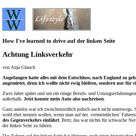
How I've learned to drive auf der linken Seite
Achtung Linksverkehr
von Anja Glauch
Angefangen hatte alles mit dem Entschluss, nach England zu geh
angemietet, denn ich wollte nicht ewig bleiben, sondern nur für 
Zwei Jahre später und um ein einige Berufs- und Umzugserfahrungen r
außerhalb.
Jetzt konnte mein Auto also nachreisen
.
Ganz autolos war ich zwischenzeitlich jedoch auch nicht unterwegs. S
wohl eher nennen wollen, wenn man auf der ‚vermeintlichen’ Fahrerse
des Gegenverkehrs einfährt
. Brrrr, das war nichts für schwache Ne
der linken Seite zu fahren.
Das Fahren auf der linken Seite hat übrigens auch einen historischen