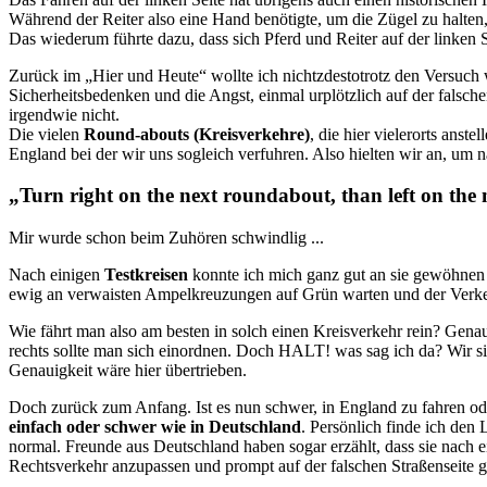
Während der Reiter also eine Hand benötigte, um die Zügel zu halten,
Das wiederum führte dazu, dass sich Pferd und Reiter auf der linken 
Zurück im „Hier und Heute“ wollte ich nichtzdestotrotz den Versuc
Sicherheitsbedenken und die Angst, einmal urplötzlich auf der falsc
irgendwie nicht.
Die vielen
Round-abouts (Kreisverkehre)
, die hier vielerorts ans
England bei der wir uns sogleich verfuhren. Also hielten wir an, um
„Turn right on the next roundabout, than left on the
Mir wurde schon beim Zuhören schwindlig ...
Nach einigen
Testkreisen
konnte ich mich ganz gut an sie gewöhnen u
ewig an verwaisten Ampelkreuzungen auf Grün warten und der Verk
Wie fährt man also am besten in solch einen Kreisverkehr rein? Genau
rechts sollte man sich einordnen. Doch HALT! was sag ich da? Wir si
Genauigkeit wäre hier übertrieben.
Doch zurück zum Anfang. Ist es nun schwer, in England zu fahren oder
einfach oder schwer wie in Deutschland
. Persönlich finde ich den
normal. Freunde aus Deutschland haben sogar erzählt, dass sie nach
Rechtsverkehr anzupassen und prompt auf der falschen Straßenseite 