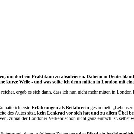
en, um dort ein Praktikum zu absolvieren. Daheim in Deutschland
eine kurze Weile - und was sollte ich denn mitten in London mit ei
eicher, ergab es sich dann, dass ich nun nicht mehr mitten in London 
o hatte ich erste
Erfahrungen als Beifahrerin
gesammelt. „Lebenserf
ite des Autos sitzt,
kein Lenkrad vor sich hat und zu allem Übel b
rven, zumal der Londoner Verkehr schon nicht ganz einfach ist, selbst 
 Hintergrund, denn in früheren Zeiten
war das Pferd ein herkömmlich