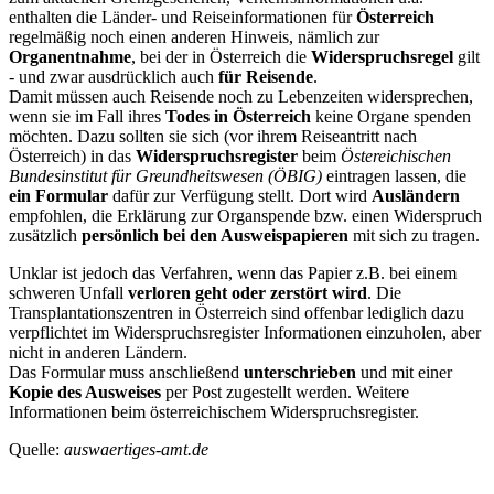
enthalten die Länder- und Reiseinformationen für
Österreich
regelmäßig noch einen anderen Hinweis, nämlich zur
Organentnahme
, bei der in Österreich die
Widerspruchsregel
gilt
- und zwar ausdrücklich auch
für Reisende
.
Damit müssen auch Reisende noch zu Lebenzeiten widersprechen,
wenn sie im Fall ihres
Todes in Österreich
keine Organe spenden
möchten. Dazu sollten sie sich (vor ihrem Reiseantritt nach
Österreich) in das
Widerspruchsregister
beim
Östereichischen
Bundesinstitut für Greundheitswesen (ÖBIG)
eintragen lassen, die
ein Formular
dafür zur Verfügung stellt. Dort wird
Ausländern
empfohlen, die Erklärung zur Organspende bzw. einen Widerspruch
zusätzlich
persönlich bei den Ausweispapieren
mit sich zu tragen.
Unklar ist jedoch das Verfahren, wenn das Papier z.B. bei einem
schweren Unfall
verloren geht oder zerstört wird
. Die
Transplantationszentren in Österreich sind offenbar lediglich dazu
verpflichtet im Widerspruchsregister Informationen einzuholen, aber
nicht in anderen Ländern.
Das Formular muss anschließend
unterschrieben
und mit einer
Kopie des Ausweises
per Post zugestellt werden. Weitere
Informationen beim österreichischem Widerspruchsregister.
Quelle:
auswaertiges-amt.de