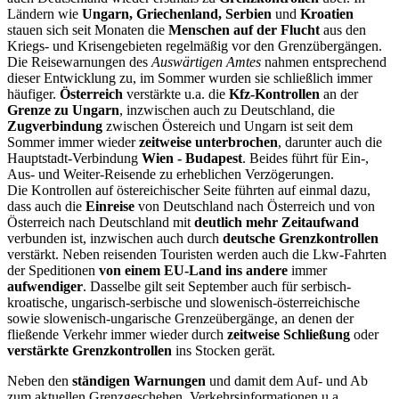
Ländern wie
Ungarn, Griechenland, Serbien
und
Kroatien
stauen sich seit Monaten die
Menschen auf der Flucht
aus den
Kriegs- und Krisengebieten regelmäßig vor den Grenzübergängen.
Die Reisewarnungen des
Auswärtigen Amtes
nahmen entsprechend
dieser Entwicklung zu, im Sommer wurden sie schließlich immer
häufiger.
Österreich
verstärkte u.a. die
Kfz-Kontrollen
an der
Grenze zu Ungarn
, inzwischen auch zu Deutschland, die
Zugverbindung
zwischen Östereich und Ungarn ist seit dem
Sommer immer wieder
zeitweise unterbrochen
, darunter auch die
Hauptstadt-Verbindung
Wien - Budapest
. Beides führt für Ein-,
Aus- und Weiter-Reisende zu erheblichen Verzögerungen.
Die Kontrollen auf östereichischer Seite führten auf einmal dazu,
dass auch die
Einreise
von Deutschland nach Österreich und von
Österreich nach Deutschland mit
deutlich mehr Zeitaufwand
verbunden ist, inzwischen auch durch
deutsche Grenzkontrollen
verstärkt. Neben reisenden Touristen werden auch die Lkw-Fahrten
der Speditionen
von einem EU-Land ins andere
immer
aufwendiger
. Dasselbe gilt seit September auch für serbisch-
kroatische, ungarisch-serbische und slowenisch-österreichische
sowie slowenisch-ungarische Grenzeübergänge, an denen der
fließende Verkehr immer wieder durch
zeitweise Schließung
oder
verstärkte Grenzkontrollen
ins Stocken gerät.
Neben den
ständigen Warnungen
und damit dem Auf- und Ab
zum aktuellen Grenzgeschehen, Verkehrsinformationen u.a.