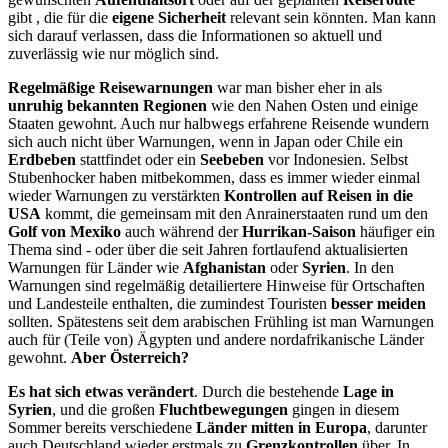
gibt , die für die
eigene Sicherheit
relevant sein könnten. Man kann
sich darauf verlassen, dass die Informationen so aktuell und
zuverlässig wie nur möglich sind.
Regelmäßige Reisewarnungen
war man bisher eher in als
unruhig bekannten Regionen
wie den Nahen Osten und einige
Staaten gewohnt. Auch nur halbwegs erfahrene Reisende wundern
sich auch nicht über Warnungen, wenn in Japan oder Chile ein
Erdbeben
stattfindet oder ein
Seebeben
vor Indonesien. Selbst
Stubenhocker haben mitbekommen, dass es immer wieder einmal
wieder Warnungen zu verstärkten
Kontrollen auf Reisen in die
USA
kommt, die gemeinsam mit den Anrainerstaaten rund um den
Golf von Mexiko
auch während der
Hurrikan-Saison
häufiger ein
Thema sind - oder über die seit Jahren fortlaufend aktualisierten
Warnungen für Länder wie
Afghanistan
oder
Syrien
. In den
Warnungen sind regelmäßig detailiertere Hinweise für Ortschaften
und Landesteile enthalten, die zumindest Touristen
besser meiden
sollten. Spätestens seit dem arabischen Frühling ist man Warnungen
auch für (Teile von) Ägypten und andere nordafrikanische Länder
gewohnt.
Aber Österreich?
Es hat sich etwas verändert
. Durch die bestehende
Lage in
Syrien
, und die großen
Fluchtbewegungen
gingen in diesem
Sommer bereits verschiedene
Länder mitten in Europa
, darunter
auch Deutschland wieder erstmals zu
Grenzkontrollen
über. In