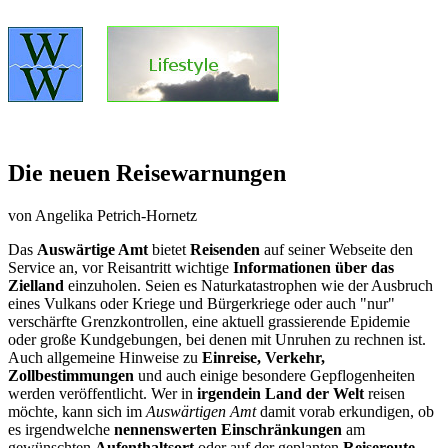
Die neuen Reisewarnungen
von Angelika Petrich-Hornetz
Das
Auswärtige Amt
bietet
Reisenden
auf seiner Webseite den
Service an, vor Reisantritt wichtige
Informationen über das
Zielland
einzuholen. Seien es Naturkatastrophen wie der Ausbruch
eines Vulkans oder Kriege und Bürgerkriege oder auch "nur"
verschärfte Grenzkontrollen, eine aktuell grassierende Epidemie
oder große Kundgebungen, bei denen mit Unruhen zu rechnen ist.
Auch allgemeine Hinweise zu
Einreise, Verkehr,
Zollbestimmungen
und auch einige besondere Gepflogenheiten
werden veröffentlicht. Wer in
irgendein Land der Welt
reisen
möchte, kann sich im
Auswärtigen Amt
damit vorab erkundigen, ob
es irgendwelche
nennenswerten Einschränkungen
am
gewünschten
Aufenthaltsort
oder auf der geplanten
Reiseroute